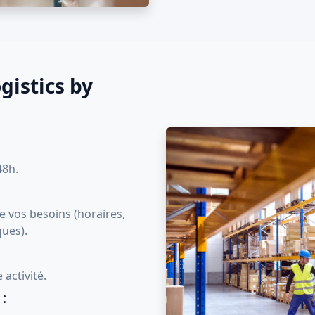
gistics by
48h.
 vos besoins (horaires,
ques).
activité.
: