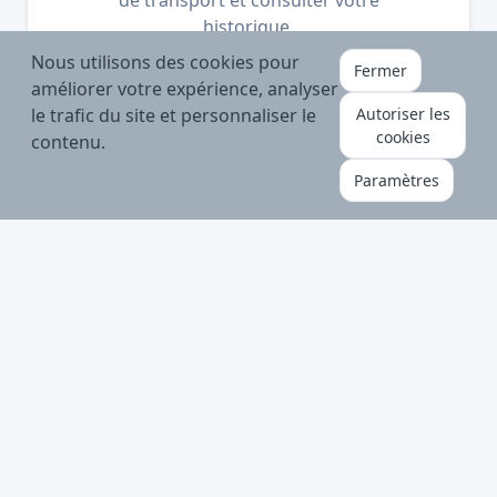
historique.
Nous utilisons des cookies pour
Fermer
améliorer votre expérience, analyser
Connectez vous pour commencer
le trafic du site et personnaliser le
Autoriser les
cookies
contenu.
Paramètres
Taux de service :
Entrepôt de
98%
25 000m²
Capacité
Expéditions/jour :
12 000
1000
Tonnes