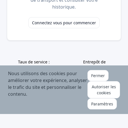
historique.
Connectez vous pour commencer
Taux de service :
Entrepôt de
98%
25 000m²
Nous utilisons des cookies pour
Fermer
améliorer votre expérience, analyser
le trafic du site et personnaliser le
Autoriser les
cookies
contenu.
Capacité
Expéditions/jour :
Paramètres
12 000
1000
Tonnes